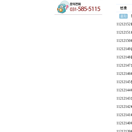
번호
11212152
11212151
11212150
11212149
11212148
11212147
11212146
11212145
11212144
11212143
11212142
11212141
11212140
11212139