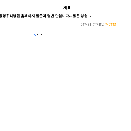
제목
청평우리병원 홈페이지 질문과 답변 란입니다... 많은 성원…
747481
747482
747483