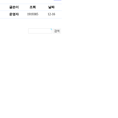
글쓴이
조회
날짜
운영자
1919385
12-16